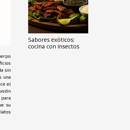
Sabores exóticos:
cocina con insectos
cuerpo
icios
a sin
s una
ce el
fusión
 para
ue su
latos