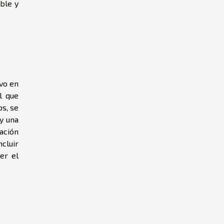
ble y
ivo en
l que
s, se
y una
ación
cluir
er el