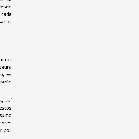
desde
 cada
sabor
porar
egura
o, es
iseño
, así
estos
nsumo
rentes
r por