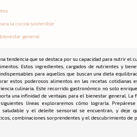
ntos
ara la cocina sostenible
 bienestar general
una tendencia que se destaca por su capacidad para nutrir el 
limentos. Estos ingredientes, cargados de nutrientes y benef
 indispensables para aquellos que buscan una dieta equilibrad
porar estos poderosos alimentos en las recetas cotidianas e
encia culinaria. Este recorrido gastronómico no solo enrique
orta una infinidad de ventajas para el bienestar general. La 
 siguientes líneas exploraremos cómo lograrla. Prepárese
saludable y el deleite sensorial se encuentran, y deje q
cticos, combinaciones sorprendentes y el descubrimiento de p