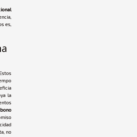
cional
ncia,
os es,
na
 Estos
iempo
ficia
ya la
entos
rbono
omiso
icidad
ta, no