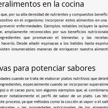
eralimentos en la cocina
que, por su alta densidad de nutrientes y compuestos benefic
positivo en el organismo. Incorporar estos alimentos en una 
 prevenir enfermedades. Ejemplos notables incluyen la quinoa
ale, ampliamente reconocidos por sus beneficios nutricionale
 ingredientes que promuevan el bienestar, y las receta
 hacerlo. Desde añadir espinacas a los batidos hasta espolv
existen innumerables maneras de enriquecer nuestra aliment
vas para potenciar sabores
dades cuando se trata de elaborar platos nutritivos que delei
e ingredientes, especialmente cuando se incorporan superalim
 goji o el cacao puro, son algunos ejemplos que, al combinars
ecer notablemente el perfil de sabor de un plato. Las téc
ste proceso, ya que métodos como la cocción al vapor o el sal
aturales y las propiedades nutricionales de los alimento