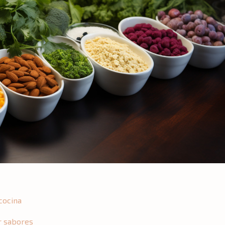
cocina
r sabores