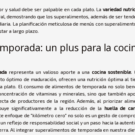
bor y salud debe ser palpable en cada plato. La
variedad nutri
ral, demostrando que los superalimentos, además de ser tende
diaria. La planificación meticulosa de menús con superaliment
star a largo plazo.
mporada: un plus para la coci
ada
representa un valioso aporte a una
cocina sostenible
.
o óptimo de maduración, ofrecen una nutrición óptima al t
da plato. El consumo de alimentos de temporada no solo bene
oncentración de vitaminas y minerales, sino que también apo
recta de productores de la región. Además, al priorizar alim
ibuye significativamente a la reducción de la
huella de ca
Este enfoque de "kilómetro cero" no solo es un gesto de compr
n reflejo de responsabilidad social y un paso hacia la autent
tierra. Al integrar superalimentos de temporada en nuestra die