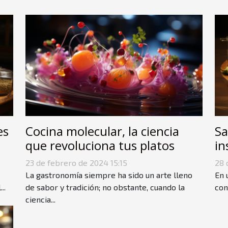
es
Cocina molecular, la ciencia
Sa
que revoluciona tus platos
in
23 de febrero de 2024 15:15
28 
La gastronomía siempre ha sido un arte lleno
En 
..
de sabor y tradición; no obstante, cuando la
con
ciencia...