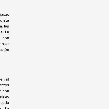
iosos
dieta
, las
s. La
s con
orear
ación
ten el
entos
e con
nicas
teado
s. La